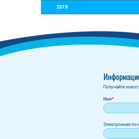
2019
Информаци
Получайте новос
Имя
Электрон
Электронная по
почта