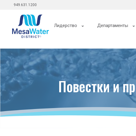
Главное
Перейти
949.631.1200
к
меню
общему
Главная
содержанию
Лидерство
Департаменты
навигация
Повестки и п