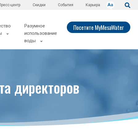
Пресс-центр
Скидки
События
Карьера
ество
Разумное
Посетите MyMesaWater
ы
использование
воды
та директоров