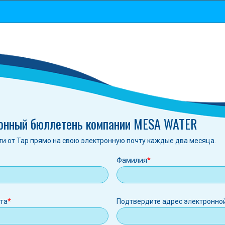
онный бюллетень компании MESA WATER
ти от Tap прямо на свою электронную почту каждые два месяца.
Фамилия
ная
чта
Подтвердите адрес электронно