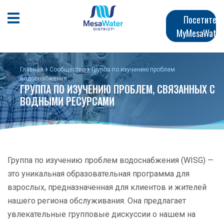
Перейти
Главная
к
Открыть мобильное меню
Посетите
общему
MyMesaWater
навигация
содержанию
Главная
Сообщество
Группа по изучению проблем
водоснабжения
ГРУППА ПО ИЗУЧЕНИЮ ПРОБЛЕМ, СВЯЗАННЫХ С
ВОДНЫМИ РЕСУРСАМИ
Группа по изучению проблем водоснабжения (WISG) —
это уникальная образовательная программа для
взрослых, предназначенная для клиентов и жителей
нашего региона обслуживания. Она предлагает
увлекательные групповые дискуссии о нашем на