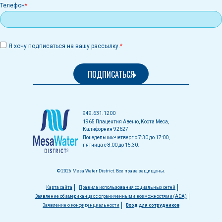
Телефон
Я хочу подписаться на вашу рассылку.
949.631.1200
1965 Плацентия Авеню, Коста Меса,
Калифорния 92627
Понедельник-четверг с 7:30 до 17:00,
пятница с 8:00 до 15:30.
© 2026 Mesa Water District. Все права защищены.
Меню
Карта сайта
Правила использования социальных сетей
Заявление об американцах с ограниченными возможностями (ADA)
в
Заявление о конфиденциальности
Вход для сотрудников