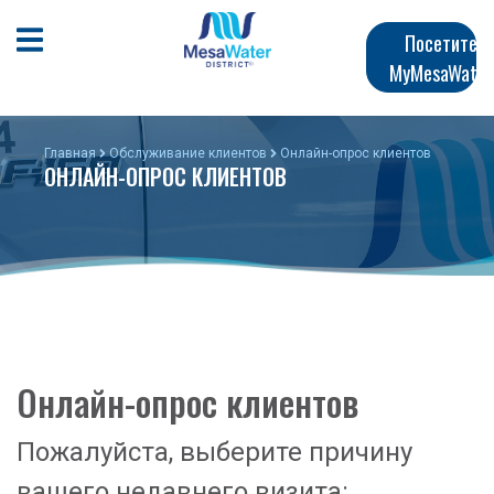
Перейти
Главная
к
Открыть мобильное меню
Посетите
общему
MyMesaWater
навигация
содержанию
Главная
Обслуживание клиентов
Онлайн-опрос клиентов
ОНЛАЙН-ОПРОС КЛИЕНТОВ
Онлайн-опрос клиентов
Пожалуйста, выберите причину
вашего недавнего визита: