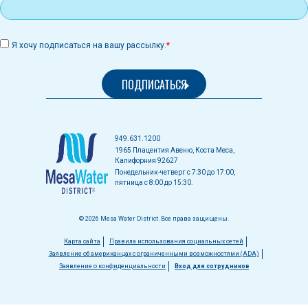
Я хочу подписаться на вашу рассылку.
949.631.1200
1965 Плацентия Авеню, Коста Меса,
Калифорния 92627
Понедельник-четверг с 7:30 до 17:00,
пятница с 8:00 до 15:30.
© 2026 Mesa Water District. Все права защищены.
Меню
Карта сайта
Правила использования социальных сетей
Заявление об американцах с ограниченными возможностями (ADA)
в
Заявление о конфиденциальности
Вход для сотрудников
нижнем