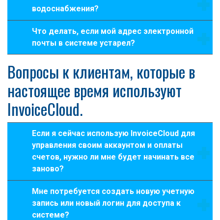
водоснабжения?
Что делать, если мой адрес электронной
почты в системе устарел?
Вопросы к клиентам, которые в
настоящее время используют
InvoiceCloud.
Если я сейчас использую InvoiceCloud для
управления своим аккаунтом и оплаты
счетов, нужно ли мне будет начинать все
заново?
Мне потребуется создать новую учетную
запись или новый логин для доступа к
системе?