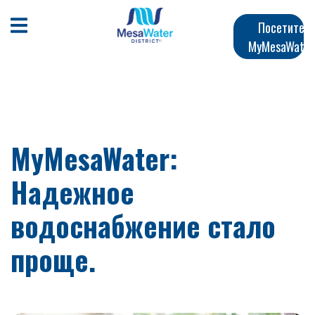
Перейти
Главная
к
Открыть мобильное меню
Посетите
общему
MyMesaWater
навигация
содержанию
MyMesaWater:
Надежное
водоснабжение стало
проще.