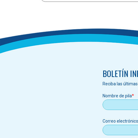
Paginación
BOLETÍN I
Reciba las última
Nombre de pila
Correo
Correo electrónic
electrónic