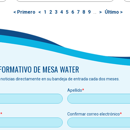
Primera
< Primero
Página
<
Página
1
Página
2
Página
3
Página
4
Página
5
Página
6
Página
7
Página
8
Página
9
…
Siguiente
>
Última
Último >
página
anterior
actual
página
página
NFORMATIVO DE MESA WATER
s noticias directamente en su bandeja de entrada cada dos meses.
Apellido
o
Confirmar correo electrónico
o