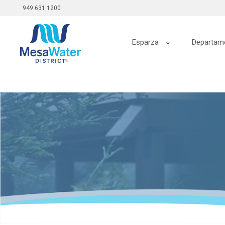
Menú
Pasar
949.631.1200
al
superior
contenido
Navegación
principal
Esparza
Departam
principal