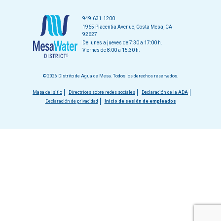
949.631.1200
1965 Placentia Avenue, Costa Mesa, CA
92627
De lunes a jueves de 7:30 a 17:00 h.
Viernes de 8:00 a 15:30 h.
© 2026 Distrito de Agua de Mesa. Todos los derechos reservados.
Menú
Mapa del sitio
Directrices sobre redes sociales
Declaración de la ADA
Declaración de privacidad
Inicio de sesión de empleados
del
pie
de
página