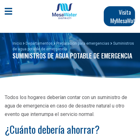
Pasar
Navegación
al
Abrir menú móvil
Visita
contenido
MyMesaWater
principal
principal
Inicio
Departamentos
Preparación para emergencias
Suministros
de agua potable de emergencia
SUMINISTROS DE AGUA POTABLE DE EMERGENCIA
Todos los hogares deberían contar con un suministro de
agua de emergencia en caso de desastre natural u otro
evento que interrumpa el servicio normal.
¿Cuánto debería ahorrar?