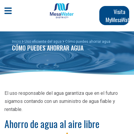
Pasar
Navegación
al
Abrir menú móvil
Visita
contenido
MyMesaWater
principal
principal
Inicio
Uso eficiente del agua
Cómo puedes ahorrar agua
CÓMO PUEDES AHORRAR AGUA
El uso responsable del agua garantiza que en el futuro
sigamos contando con un suministro de agua fiable y
rentable.
Ahorro de agua al aire libre