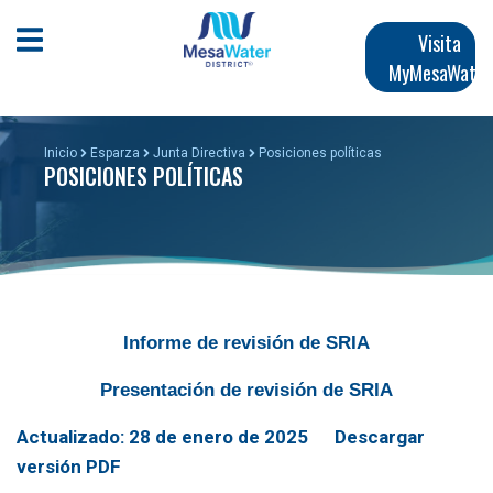
Pasar
Navegación
al
Abrir menú móvil
Visita
contenido
MyMesaWater
principal
principal
Inicio
Esparza
Junta Directiva
Posiciones políticas
POSICIONES POLÍTICAS
Informe de revisión de SRIA
Presentación de revisión de SRIA
Actualizado: 28 de enero de 2025
Descargar
versión PDF