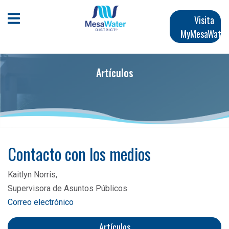
Pasar
Navegación
al
Abrir menú móvil
Visita
contenido
MyMesaWater
principal
principal
Artículos
Contacto con los medios
Kaitlyn Norris,
Supervisora ​​de Asuntos Públicos
Correo electrónico
Artículos