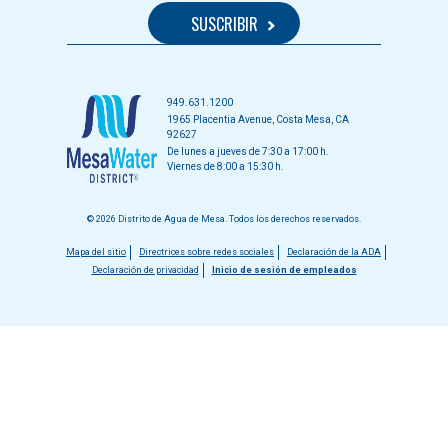
949.631.1200
1965 Placentia Avenue, Costa Mesa, CA
92627
De lunes a jueves de 7:30 a 17:00 h.
Viernes de 8:00 a 15:30 h.
© 2026 Distrito de Agua de Mesa. Todos los derechos reservados.
Menú
Mapa del sitio
Directrices sobre redes sociales
Declaración de la ADA
Declaración de privacidad
Inicio de sesión de empleados
del
pie
de
página