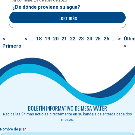
Al corriente:
29 de abril de 2020
¿De dónde proviene su agua?
Leer más
Paginación
Primera
<
Página
<
…
Página
18
Página
19
Página
20
Página
21
Página
22
Página
23
Página
24
Página
25
Página
26
…
Siguien
>
Últi
Últi
página
Primero
anterior
actual
página
pági
>
BOLETÍN INFORMATIVO DE MESA WATER
Reciba las últimas noticias directamente en su bandeja de entrada cada dos
meses.
Nombre de pila