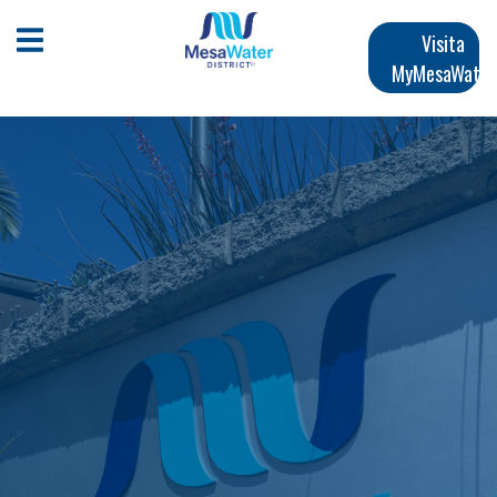
Pasar
Navegación
al
Abrir menú móvil
Visita
contenido
MyMesaWater
principal
principal