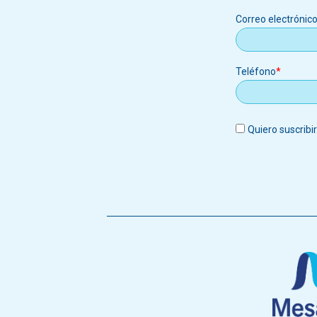
Correo
Correo electrónic
electrónic
Teléfono
Quiero suscribi