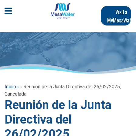
Pasar
Navegación
al
Abrir menú móvil
Visita
contenido
MyMesaWater
principal
principal
Inicio
Reunión de la Junta Directiva del 26/02/2025,
Cancelada
Reunión de la Junta
Directiva del
26/02/2025,