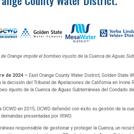
range County Water District.
ado de Orange impide el bombeo injusto de la Cuenca de Aguas Su
re de 2024 –
East Orange County Water District, Golden State 
 la decisión del Tribunal de Apelaciones de California en Irvine
ombeo injusto de la Cuenca de Aguas Subterráneas del Condado d
ntra OCWD en 2015, OCWD defendió con éxito su gestión de la cuen
 17 demandas presentadas por IRWD.
neas responsable de gestionar y proteger la Cuenca, un recurso