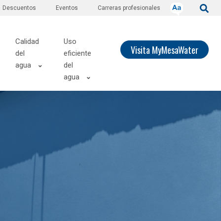
Descuentos
Eventos
Carreras profesionales
Calidad
Uso
Visita MyMesaWater
del
eficiente
agua
del
agua