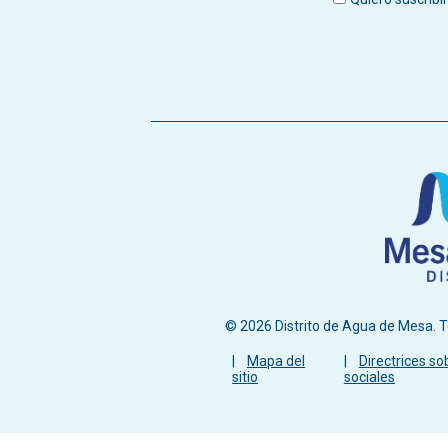
© 2026 Distrito de Agua de Mesa. T
Menú
Mapa del
Directrices so
sitio
sociales
del
pie