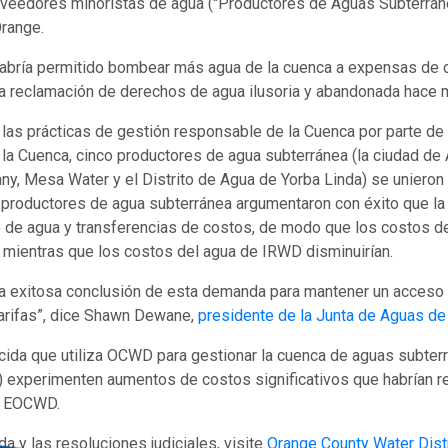
veedores minoristas de agua ("Productores de Aguas Subterránea
Orange.
abría permitido bombear más agua de la cuenca a expensas de o
una reclamación de derechos de agua ilusoria y abandonada hace
 las prácticas de gestión responsable de la Cuenca por parte de
la Cuenca, cinco productores de agua subterránea (la ciudad de 
, Mesa Water y el Distrito de Agua de Yorba Linda) se unieron 
productores de agua subterránea argumentaron con éxito que la
ro de agua y transferencias de costos, de modo que los costos de
, mientras que los costos del agua de IRWD disminuirían.
a exitosa conclusión de esta demanda para mantener un acceso e
 tarifas”, dice Shawn Dewane,
presidente de la Junta de Aguas d
cida que utiliza OCWD para gestionar la cuenca de aguas subterrá
experimenten aumentos de costos significativos que habrían re
de EOCWD.
a y las resoluciones judiciales, visite
Orange County Water Distri