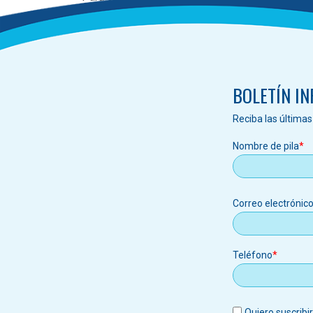
Ranch Water District y OCWD | Mesa Water Dist
BOLETÍN I
Reciba las última
Nombre de pila
Correo
Correo electrónic
electrónic
Teléfono
Quiero suscribi