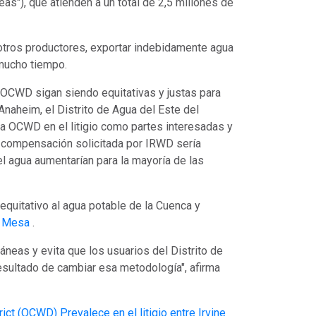
s"), que atienden a un total de 2,5 millones de
tros productores, exportar indebidamente agua
 mucho tiempo.
 OCWD sigan siendo equitativas y justas para
Anaheim, el Distrito de Agua del Este del
a OCWD en el litigio como partes interesadas y
 compensación solicitada por IRWD sería
l agua aumentarían para la mayoría de las
quitativo al agua potable de la Cuenca y
e Mesa
.
neas y evita que los usuarios del Distrito de
sultado de cambiar esa metodología", afirma
ct (OCWD) Prevalece en el litigio entre Irvine