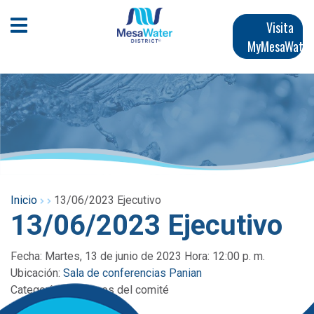
Pasar
Navegación
al
Abrir menú móvil
Visita
contenido
MyMesaWater
principal
principal
Inicio
13/06/2023 Ejecutivo
13/06/2023 Ejecutivo
Fecha: Martes, 13 de junio de 2023 Hora: 12:00 p. m.
Ubicación:
Sala de conferencias Panian
Categoría:
Reuniones del comité
Orden del día