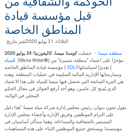
الحوكمة والشفافية من
قبل مؤسسة قيادة
المناطق الخاصة
الثلاثاء، 21 يوليو 2020
نُشر بتاريخ:
منطقة ميسا
- حصلت
كوستا ميسا، كاليفورنيا؛ 24 يوليو 2020
(Mesa Water®) مؤخرًا على اعتماد "منطقة متميزة" من
للمياه
) تقديرًا لسياساتها
SDLF
مؤسسة قيادة المناطق الخاصة (
وممارساتها الإدارية المالية السليمة في عمليات المنطقة. وهذه
هي المرة السابعة التي تحصل فيها ميسا للمياه على هذا الاعتماد
الذي يُمنح كل عامين، وهو أحد أرفع الجوائز في مجال الحكم
المحلي في الولاية.
يقول شون ديوان، رئيس مجلس إدارة شركة مياه ميسا: "هذا دليل
على التزام الموظفين وفريق الإدارة وأعضاء مجلس الإدارة
المستمر بالشفافية والمساءلة، وهما مبدأان أساسيان في
مؤسستنا. ويستحق جميع الموظفين الثناء على هذه المساهمات