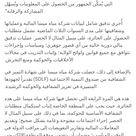
التي تُمكّن الجمهور من الحصول على المعلومات وتُسهّل
المشاركة والرقابة".
أُجري تدقيق شامل لبيانات شركة مياه ميسا المالية وعملياتها
وشفافيتها على مدى السنوات الثلاث الماضية. تشمل متطلبات
الحصول على الجائزة، على سبيل المثال لا الحصر: عمليات تدقيق
مالي دورية خالية من أي قصور جوهري؛ وسياسات وإجراءات
تتوافق مع جميع قوانين ولوائح الولاية؛ وإثبات التدريب في مجالات
الأخلاقيات والحوكمة ومنع التحرش.
بالإضافة إلى ذلك، حصلت شركة مياه ميسا على شهادة التميز في
الشفافية من صندوق التنمية الاجتماعية (SDLF) تقديراً لجهودها
المتميزة في تعزيز الشفافية والحوكمة الرشيدة.
هذه هي المرة الرابعة التي تحصل فيها شركة مياه ميسا على هذه
الجائزة، حيث يجب على المنطقة الخاصة إثبات استكمال متطلبات
الشفافية الأساسية للحوكمة، بما في ذلك على سبيل المثال لا
الحصر: إجراء اجتماعات مفتوحة وعامة بشكل صحيح؛ وتقديم
المعاملات المالية وتقارير التعويضات إلى مراقب الدولة في
الوقت المناسب؛ وضمان أن يتضمن موقع المنطقة الإلكتروني