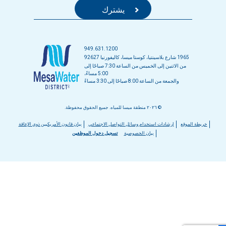
949.631.1200
1965 شارع بلاسينتيا، كوستا ميسا، كاليفورنيا 92627
من الاثنين إلى الخميس من الساعة 7:30 صباحًا إلى
5:00 مساءً،
والجمعة من الساعة 8:00 صباحًا إلى 3:30 مساءً
© ٢٠٢٦ منطقة ميسا للمياه. جميع الحقوق محفوظة.
قائمة
خريطة الموقع
إرشادات استخدام وسائل التواصل الاجتماعي
بيان قانون الأمريكيين ذوي الإعاقة
بيان الخصوصية
تسجيل دخول الموظفين
التذييل