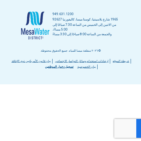
949.631.1200
1965 شارع بلاسينتيا، كوستا ميسا، كاليفورنيا 92627
من الاثنين إلى الخميس من الساعة 7:30 صباحًا إلى
5:00 مساءً،
والجمعة من الساعة 8:00 صباحًا إلى 3:30 مساءً
© ٢٠٢٦ منطقة ميسا للمياه. جميع الحقوق محفوظة.
قائمة
خريطة الموقع
إرشادات استخدام وسائل التواصل الاجتماعي
بيان قانون الأمريكيين ذوي الإعاقة
بيان الخصوصية
تسجيل دخول الموظفين
التذييل