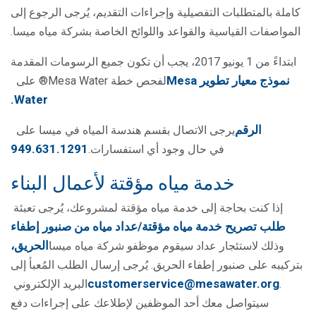
كاملة بالمتطلبات التفصيلية وإجراءات التقديم، يُرجى الرجوع إلى
المواصفات القياسية والقواعد واللوائح الخاصة بشركة مياه ميسا.
ابتداءً من 1 يونيو 2017، يجب أن تكون جميع الرسومات المقدمة
نموذج معيار تطوير Mesa
لفحص خطة Mesa Water® على
Water.
الرقم
يرجى الاتصال بقسم هندسة المياه في ميسا على
949.631.1291
في حال وجود أي استفسارات.
خدمة مياه مؤقتة لأعمال البناء
إذا كنت بحاجة إلى خدمة مياه مؤقتة لمشروعك، يُرجى تعبئة
طلب تصريح خدمة مياه مؤقتة/عداد مياه من صنبور إطفاء
الحريق،
وذلك لاستئجار عداد سيقوم موظفو شركة مياه ميسا
بتركيبه على صنبور إطفاء الحريق. يُرجى إرسال الطلب المُعبأ إلى
customerservice@mesawater.org
.
البريد الإلكتروني
سيتواصل معك أحد الموظفين لإطلاعك على إجراءات دفع