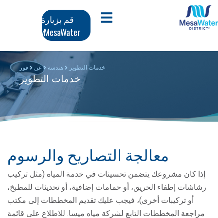
وز
تنقل
افتح قائمة الجوال
قم بزيارة
محتوى
MyMesaWater
لرئيسي
رئيسي
خدمات التطوير
هندسة
عن
فور
خدمات التطوير
معالجة التصاريح والرسوم
إذا كان مشروعك يتضمن تحسينات في خدمة المياه (مثل تركيب
رشاشات إطفاء الحريق، أو حمامات إضافية، أو تحديثات للمطبخ،
أو تركيبات أخرى)، فيجب عليك تقديم المخططات إلى مكتب
مراجعة المخططات التابع لشركة مياه ميسا. للاطلاع على قائمة