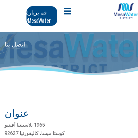
وز
تنقل
افتح قائمة الجوال
قم بزيارة
محتوى
MyMesaWater
لرئيسي
رئيسي
اتصل بنا
عنوان
1965 بلاسينتيا أفينيو
كوستا ميسا، كاليفورنيا 92627