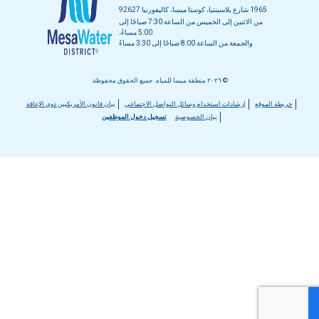
1965 شارع بلاسينتيا، كوستا ميسا، كاليفورنيا 92627
من الاثنين إلى الخميس من الساعة 7:30 صباحًا إلى
5:00 مساءً،
والجمعة من الساعة 8:00 صباحًا إلى 3:30 مساءً
© ٢٠٢٦ منطقة ميسا للمياه. جميع الحقوق محفوظة.
قائمة
خريطة الموقع
إرشادات استخدام وسائل التواصل الاجتماعي
بيان قانون الأمريكيين ذوي الإعاقة
بيان الخصوصية
تسجيل دخول الموظفين
التذييل