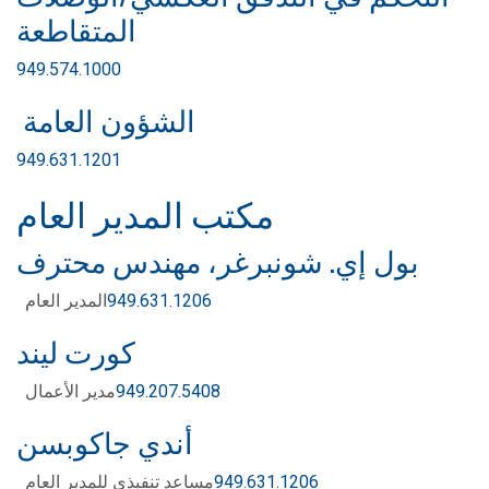
المتقاطعة
949.574.1000
الشؤون العامة
949.631.1201
مكتب المدير العام
بول إي. شونبرغر، مهندس محترف
949.631.1206
المدير العام
كورت ليند
949.207.5408
مدير الأعمال
أندي جاكوبسن
949.631.1206
مساعد تنفيذي للمدير العام