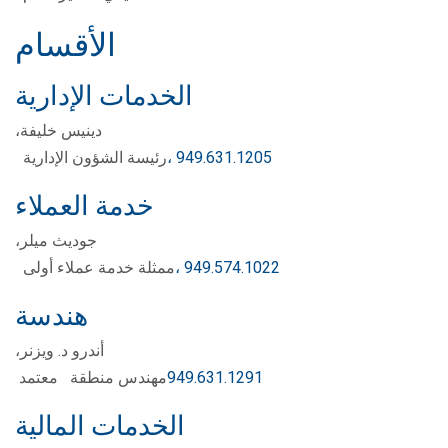
الأقسام
الخدمات الإدارية
دينيس خليفة،
، 949.631.1205
رئيسة الشؤون الإدارية
خدمة العملاء
جوديث ميلر،
، 949.574.1022
ممثلة خدمة عملاء أولى
هندسة
أندرو د. ويزنر،
949.631.1291
مهندس منطقة معتمد
الخدمات المالية