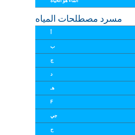
الماء هو الحياة
مسرد مصطلحات المياه
أ
ب
ج
د
هـ
F
جي
ح