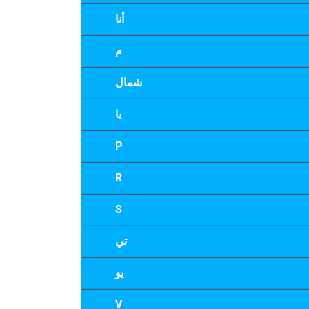
أنا
م
شمال
يا
P
R
S
تي
يو
V