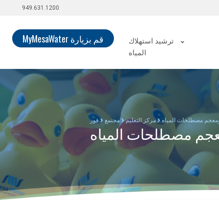
949.631.1200
قم بزيارة MyMesaWater
ترشيد استهلاك
المياه
 ومعجم مصطلحات المياه
مركز التعليم
مجتمع
فور
معجم مصطلحات المياه