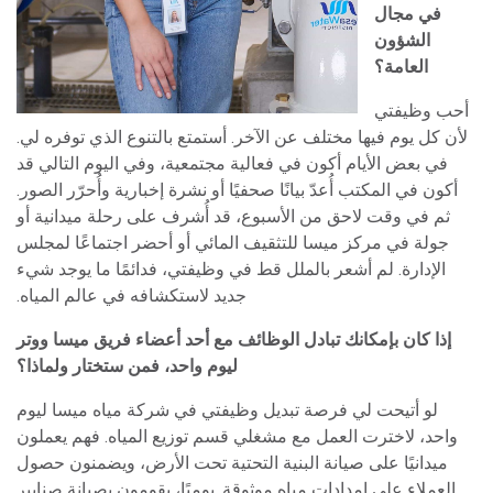
في مجال
الشؤون
العامة؟
أحب وظيفتي
لأن كل يوم فيها مختلف عن الآخر. أستمتع بالتنوع الذي توفره لي.
في بعض الأيام أكون في فعالية مجتمعية، وفي اليوم التالي قد
أكون في المكتب أُعدّ بيانًا صحفيًا أو نشرة إخبارية وأُحرّر الصور.
ثم في وقت لاحق من الأسبوع، قد أُشرف على رحلة ميدانية أو
جولة في مركز ميسا للتثقيف المائي أو أحضر اجتماعًا لمجلس
الإدارة. لم أشعر بالملل قط في وظيفتي، فدائمًا ما يوجد شيء
جديد لاستكشافه في عالم المياه.
إذا كان بإمكانك تبادل الوظائف مع أحد أعضاء فريق ميسا ووتر
ليوم واحد، فمن ستختار ولماذا؟
لو أتيحت لي فرصة تبديل وظيفتي في شركة مياه ميسا ليوم
واحد، لاخترت العمل مع مشغلي قسم توزيع المياه. فهم يعملون
ميدانيًا على صيانة البنية التحتية تحت الأرض، ويضمنون حصول
العملاء على إمدادات مياه موثوقة. يوميًا، يقومون بصيانة صنابير