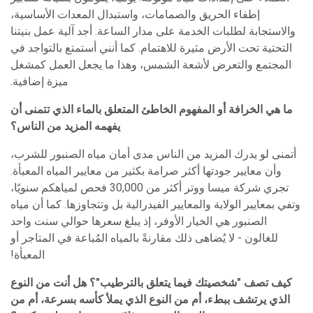
إطفاء الحريق والصمامات، واستبدال المعدات الأساسية،
والاستجابة لطلبات الخدمة على مدار الساعة. أجد آلية عمل بنيتنا
التحتية تحت الأرض مثيرة للاهتمام. كما أنني أستمتع بالتواجد في
المجتمع والتعرض لأشعة الشمس، وهذا ما يجعل العمل كمشغل
ميزة إضافية.
ما هي الخرافة أو المفهوم الخاطئ المتعلق بالماء الذي تتمنى أن
يفهمه المزيد من الناس؟
أتمنى لو يدرك المزيد من الناس مدى أمان مياه الصنبور للشرب،
وأن معايير جودتها أكثر صرامة بكثير من معايير المياه المعبأة.
تجري شركة ميسا ووتر أكثر من 30,000 فحص لمياهكم سنويًا،
وتفي بمعايير الولاية والمعايير الفيدرالية بل وتتجاوزها. كما أن مياه
الصنبور هي الخيار الأوفر، إذ يبلغ سعرها حوالي سنت واحد
للغالون - لا يُضاهى ذلك مقارنةً بالمياه المُباعة في المتاجر أو
المعبأة!
كيف تصف "شخصيتك فيما يتعلق بالترطيب"؟ هل أنت من النوع
الذي يرتشف ببطء، أم من النوع الذي يملأ كأسه بسرعة، أم من