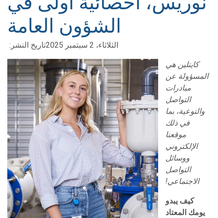
نوريس، أخصائية أولى في
الشؤون العامة
الثلاثاء، 2 سبتمبر 2025
تاريخ النشر:
كايتلين هي
المسؤولة عن
مبادرات
التواصل
والتوعية، بما
في ذلك
موقعنا
الإلكتروني
ووسائل
التواصل
الاجتماعي!
كيف يبدو
يومك المعتاد