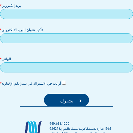
بر
بريد إلكتروني
إل
.تأكيد عنوان البريد الإلكتروني
الهاتف
أرغب في الاشتراك في نشراتكم الإخبارية
949.631.1200
1965 شارع بلاسينتيا، كوستا ميسا، كاليفورنيا 92627