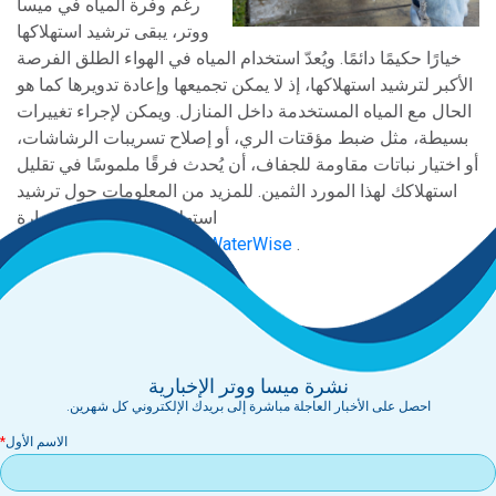
رغم وفرة المياه في ميسا
ووتر، يبقى ترشيد استهلاكها
خيارًا حكيمًا دائمًا. ويُعدّ استخدام المياه في الهواء الطلق الفرصة
الأكبر لترشيد استهلاكها، إذ لا يمكن تجميعها وإعادة تدويرها كما هو
الحال مع المياه المستخدمة داخل المنازل. ويمكن لإجراء تغييرات
بسيطة، مثل ضبط مؤقتات الري، أو إصلاح تسريبات الرشاشات،
أو اختيار نباتات مقاومة للجفاف، أن يُحدث فرقًا ملموسًا في تقليل
استهلاكك لهذا المورد الثمين. للمزيد من المعلومات حول ترشيد
استهلاك المياه، تفضل بزيارة
MesaWater.org/BeMesaWaterWise
.
نشرة ميسا ووتر الإخبارية
احصل على الأخبار العاجلة مباشرة إلى بريدك الإلكتروني كل شهرين.
الاسم الأول