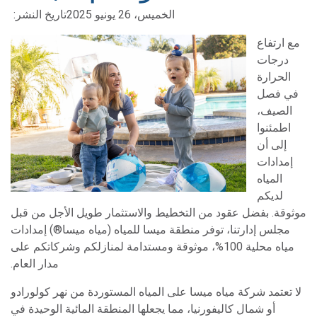
الخميس، 26 يونيو 2025
تاريخ النشر:
مع ارتفاع
درجات
الحرارة
في فصل
الصيف،
اطمئنوا
إلى أن
إمدادات
المياه
لديكم
موثوقة. بفضل عقود من التخطيط والاستثمار طويل الأجل من قبل
مجلس إدارتنا، توفر منطقة ميسا للمياه (مياه ميسا®) إمدادات
مياه محلية 100%، موثوقة ومستدامة لمنازلكم وشركاتكم على
مدار العام.
لا تعتمد شركة مياه ميسا على المياه المستوردة من نهر كولورادو
أو شمال كاليفورنيا، مما يجعلها المنطقة المائية الوحيدة في