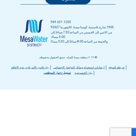
949.631.1200
1965 شارع بلاسينتيا، كوستا ميسا، كاليفورنيا 92627
من الاثنين إلى الخميس من الساعة 7:30 صباحًا إلى
5:00 مساءً،
والجمعة من الساعة 8:00 صباحًا إلى 3:30 مساءً
© ٢٠٢٦ منطقة ميسا للمياه. جميع الحقوق محفوظة.
قائمة
خريطة الموقع
إرشادات استخدام وسائل التواصل الاجتماعي
بيان قانون الأمريكيين ذوي الإعاقة
بيان الخصوصية
تسجيل دخول الموظفين
التذييل