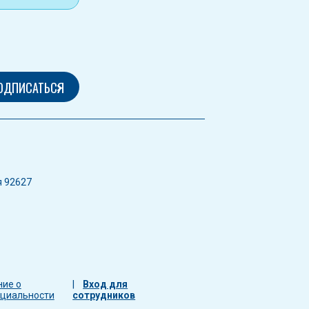
я 92627
ние о
Вход для
циальности
сотрудников