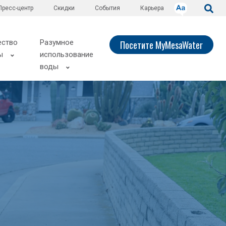
Пресс-центр
Скидки
События
Карьера
ество
Разумное
Посетите MyMesaWater
ы
использование
воды