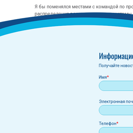
Я бы поменялся местами с командой по про
распределения воды во все наши системы 
Информаци
Получайте новос
Имя
Электрон
Электронная по
почта
Телефон