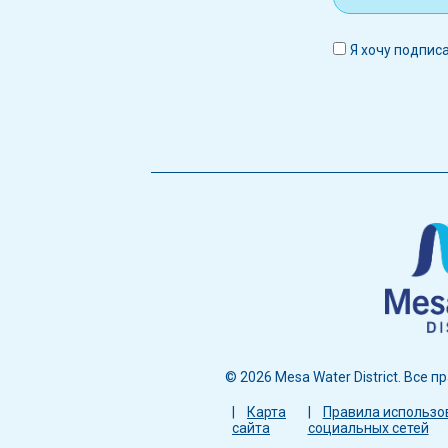
Я хочу подпис
© 2026 Mesa Water District. Все 
Меню
Карта
Правила использо
сайта
социальных сетей