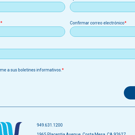
o
Confirmar correo electrónico
o
rme a sus boletines informativos.
949.631.1200
1965 Placentia Avenue, Costa Mesa, CA 92627