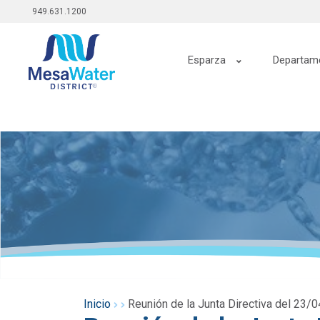
Menú
Pasar
949.631.1200
al
superior
contenido
Navegación
principal
Esparza
Departam
principal
Inicio
Reunión de la Junta Directiva del 23/