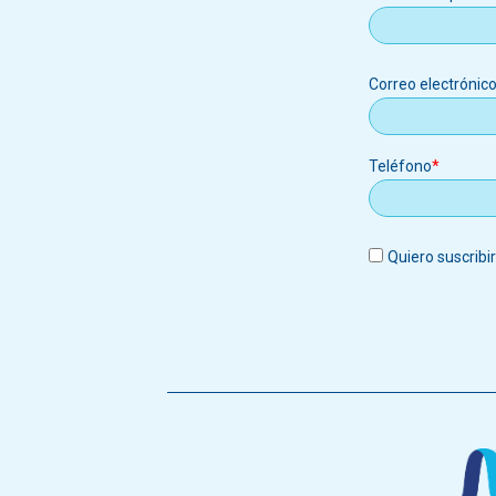
Correo
Correo electrónic
electrónic
Teléfono
Quiero suscribi