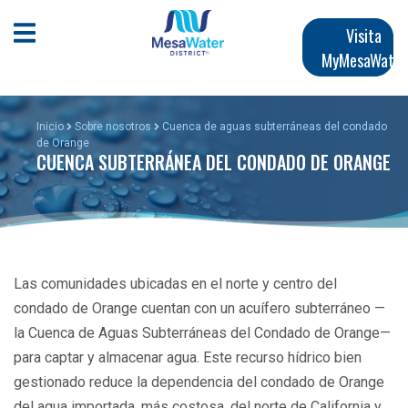
Pasar
Navegación
al
Abrir menú móvil
Visita
contenido
MyMesaWater
principal
principal
Inicio
Sobre nosotros
Cuenca de aguas subterráneas del condado
de Orange
CUENCA SUBTERRÁNEA DEL CONDADO DE ORANGE
Las comunidades ubicadas en el norte y centro del
condado de Orange cuentan con un acuífero subterráneo —
la Cuenca de Aguas Subterráneas del Condado de Orange—
para captar y almacenar agua. Este recurso hídrico bien
gestionado reduce la dependencia del condado de Orange
del agua importada, más costosa, del norte de California y