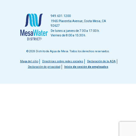
949.631.1200
1965 Placentia Avenue, Costa Mesa, CA
92627
De lunes a jueves de 7:30 a 17:00 h.
Viernes de 8:00 a 15:30 h.
© 2026 Distrito de Agua de Mesa. Todos los derechos reservados.
Menú
Mapa del sitio
Directrices sobre redes sociales
Declaración de la ADA
Declaración de privacidad
Inicio de sesión de empleados
del
pie
de
página