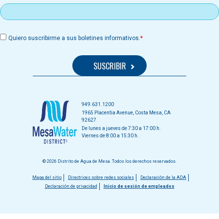
Quiero suscribirme a sus boletines informativos.
949.631.1200
1965 Placentia Avenue, Costa Mesa, CA
92627
De lunes a jueves de 7:30 a 17:00 h.
Viernes de 8:00 a 15:30 h.
© 2026 Distrito de Agua de Mesa. Todos los derechos reservados.
Menú
Mapa del sitio
Directrices sobre redes sociales
Declaración de la ADA
Declaración de privacidad
Inicio de sesión de empleados
del
pie