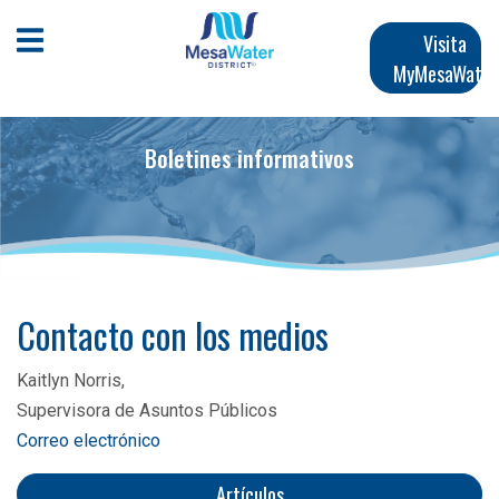
Pasar
Navegación
al
Abrir menú móvil
Visita
contenido
MyMesaWater
principal
principal
Boletines informativos
Contacto con los medios
Kaitlyn Norris,
Supervisora ​​de Asuntos Públicos
Correo electrónico
Artículos