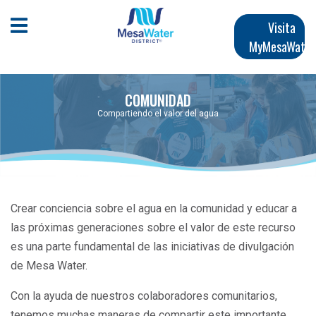
Pasar
Navegación
al
Abrir menú móvil
Visita
contenido
MyMesaWater
principal
principal
COMUNIDAD
Compartiendo el valor del agua
Crear conciencia sobre el agua en la comunidad y educar a
las próximas generaciones sobre el valor de este recurso
es una parte fundamental de las iniciativas de divulgación
de Mesa Water.
Con la ayuda de nuestros colaboradores comunitarios,
tenemos muchas maneras de compartir este importante