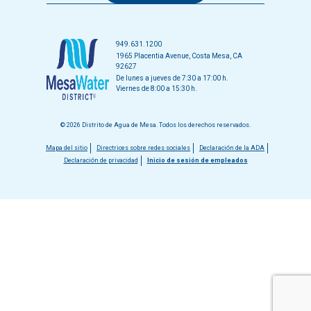
949.631.1200
1965 Placentia Avenue, Costa Mesa, CA
92627
De lunes a jueves de 7:30 a 17:00 h.
Viernes de 8:00 a 15:30 h.
© 2026 Distrito de Agua de Mesa. Todos los derechos reservados.
Menú
Mapa del sitio
Directrices sobre redes sociales
Declaración de la ADA
Declaración de privacidad
Inicio de sesión de empleados
del
pie
de
página