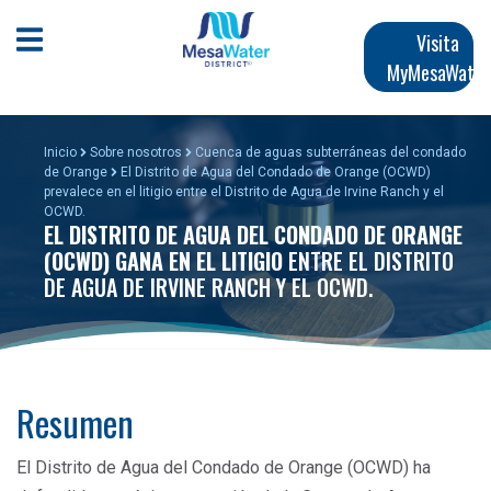
Pasar
Navegación
al
Abrir menú móvil
Visita
contenido
MyMesaWater
principal
principal
Inicio
Sobre nosotros
Cuenca de aguas subterráneas del condado
de Orange
El Distrito de Agua del Condado de Orange (OCWD)
prevalece en el litigio entre el Distrito de Agua de Irvine Ranch y el
OCWD.
EL DISTRITO DE AGUA DEL CONDADO DE ORANGE
(OCWD) GANA EN EL LITIGIO
ENTRE EL DISTRITO
DE AGUA DE IRVINE RANCH Y EL OCWD.
Resumen
El Distrito de Agua del Condado de Orange (OCWD) ha