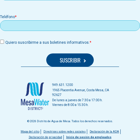
Teléfono
Quiero suscribirme a sus boletines informativos.
949.631.1200
1965 Placentia Avenue, Costa Mesa, CA
92627
De lunes a jueves de 7:30 a 17:00 h.
Viernes de 8:00 a 15:30 h.
© 2026 Distrito de Agua de Mesa. Todos los derechos reservados.
Menú
Mapa del sitio
Directrices sobre redes sociales
Declaración de la ADA
Declaración de privacidad
Inicio de sesión de empleados