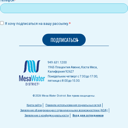
Телефон
Я хочу подписаться на вашу рассылку.
949.631.1200
1965 Плацентия Авеню, Коста Меса,
Калифорния 92627
Понедельник-четверг с 7:30 до 17:00,
пятница с 8:00 до 15:30.
© 2026 Mesa Water District. Все права защищены.
Меню
Карта сайта
Правила использования социальных сетей
Заявление об американцах с ограниченными возможностями (ADA)
в
Заявление о конфиденциальности
Вход для сотрудников