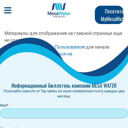
Перейти
Главная
к
Открыть мобильное меню
Посетите
общему
MyMesaWater
навигация
содержанию
Материалы для отображения на главной странице еще
не созданы.
Следуйте
Руководству Пользователя
для начала
создания сайта.
Подписаться на
Информационный бюллетень компании MESA WATER
Получайте новости от Tap прямо на свою электронную почту каждые два
месяца.
Имя