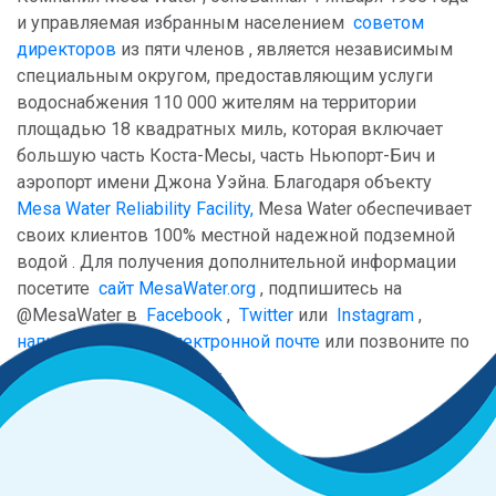
и управляемая избранным населением
советом
директоров
из пяти членов , является независимым
специальным округом, предоставляющим услуги
водоснабжения 110 000 жителям на территории
площадью 18 квадратных миль, которая включает
большую часть Коста-Месы, часть Ньюпорт-Бич и
аэропорт имени Джона Уэйна. Благодаря объекту
Mesa Water Reliability Facility,
Mesa Water обеспечивает
своих клиентов 100% местной надежной подземной
водой . Для получения дополнительной информации
посетите
сайт MesaWater.org
, подпишитесь на
@MesaWater в
Facebook
,
Twitter
или
Instagram
,
напишите нам по электронной почте
или позвоните по
телефону
949.631.1200
.