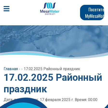
Перейти
Главная
к
Открыть мобильное меню
Посетите
общему
MyMesaWater
навигация
содержанию
Главная
17.02.2025 Районный праздник
17.02.2025 Районный
праздник
Дата: понедельник, 17 февраля 2025 г. Время: 00:00
Расположение: