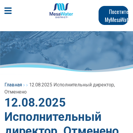
Перейти
Главная
к
Открыть мобильное меню
Посетите
общему
MyMesaWater
навигация
содержанию
Главная
12.08.2025 Исполнительный директор,
Отменено
12.08.2025
Исполнительный
директор, Отменено