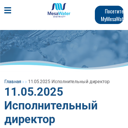
Перейти
Главная
к
Открыть мобильное меню
Посетите
общему
MyMesaWater
навигация
содержанию
Главная
11.05.2025 Исполнительный директор
11.05.2025
Исполнительный
директор