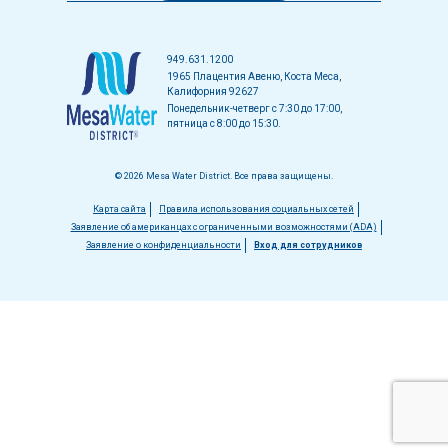
949.631.1200
1965 Плацентия Авеню, Коста Меса,
Калифорния 92627
Понедельник-четверг с 7:30 до 17:00,
пятница с 8:00 до 15:30.
© 2026 Mesa Water District. Все права защищены.
Меню
Карта сайта
Правила использования социальных сетей
Заявление об американцах с ограниченными возможностями (ADA)
в
Заявление о конфиденциальности
Вход для сотрудников
нижнем
колонтитуле