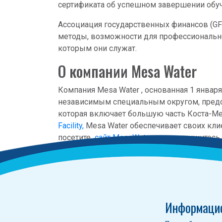
сертификата об успешном завершении обуч
Ассоциация государственных финансов (G
методы, возможности для профессионально
которым они служат.
О компании Mesa Water
Компания Mesa Water , основанная 1 янва
независимым специальным округом, предо
которая включает большую часть Коста-Ме
Facility,
Mesa Water обеспечивает своих кл
посетите
сайт MesaWater.org
, подпишитесь
позвоните по телефону
949.631.1200
.
Информаци