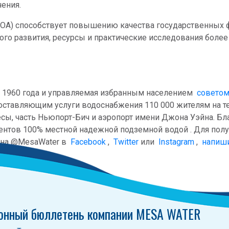
ения.
FOA) способствует повышению качества государственных 
го развития, ресурсы и практические исследования более 
ря 1960 года и управляемая избранным населением
советом
ставляющим услуги водоснабжения 110 000 жителям на т
сы, часть Ньюпорт-Бич и аэропорт имени Джона Уэйна. Б
иентов 100% местной надежной подземной водой . Для по
 на @MesaWater в
Facebook
,
Twitter
или
Instagram
,
напиши
онный бюллетень компании MESA WATER