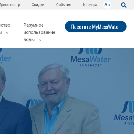
Пресс-центр
Скидки
События
Карьера
ество
Разумное
Посетите MyMesaWater
ы
использование
воды