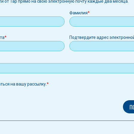
ти от Tap прямо на свою электронную почту каждые два месяца.
Фамилия
ная
чта
Подтвердите адрес электронно
аться на вашу рассылку.