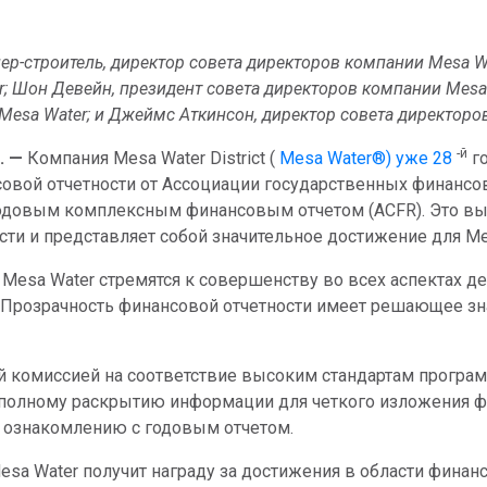
ер-строитель, директор совета директоров компании Mesa Wa
; Шон Девейн, президент совета директоров компании Mesa
esa Water; и Джеймс Аткинсон, директор совета директоро
-й
. —
Компания Mesa Water District (
Mesa Water®) уже 28
го
овой отчетности от Ассоциации государственных финанс
годовым комплексным финансовым отчетом (ACFR). Это вы
сти и представляет собой значительное достижение для Me
Mesa Water стремятся к совершенству во всех аспектах де
 «Прозрачность финансовой отчетности имеет решающее зн
ой комиссией на соответствие высоким стандартам програ
 полному раскрытию информации для четкого изложения ф
 ознакомлению с годовым отчетом.
sa Water получит награду за достижения в области финанс