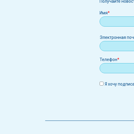
Получайте новос
Имя
Электрон
Электронная по
почта
Телефон
Я хочу подпис