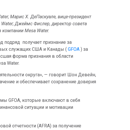
ter; Марис Х. ДеПаскуале, вице-президент
 Water; Джеймс Фислер, директор совета
в компании Mesa Water.
д подряд получает признание
за
овых служащих США и Канады (
GFOA
) за
сшая форма признания в области
sa Water.
ятельности округа», — говорит Шон Девейн,
ачение и обеспечивает сохранение доверия
ммы GFOA, которые включают в себя
инансовой ситуации и мотивации
овой отчетности (AFRA) за получение