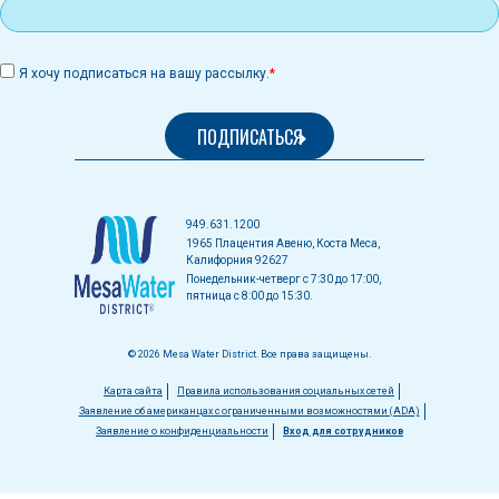
Я хочу подписаться на вашу рассылку.
949.631.1200
1965 Плацентия Авеню, Коста Меса,
Калифорния 92627
Понедельник-четверг с 7:30 до 17:00,
пятница с 8:00 до 15:30.
© 2026 Mesa Water District. Все права защищены.
Меню
Карта сайта
Правила использования социальных сетей
Заявление об американцах с ограниченными возможностями (ADA)
в
Заявление о конфиденциальности
Вход для сотрудников
нижнем