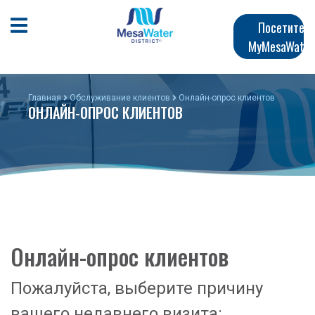
Перейти
Главная
к
Открыть мобильное меню
Посетите
общему
MyMesaWater
навигация
содержанию
Главная
Обслуживание клиентов
Онлайн-опрос клиентов
ОНЛАЙН-ОПРОС КЛИЕНТОВ
Онлайн-опрос клиентов
Пожалуйста, выберите причину
вашего недавнего визита: