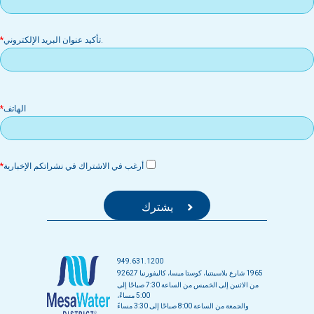
إل
.تأكيد عنوان البريد الإلكتروني
الهاتف
أرغب في الاشتراك في نشراتكم الإخبارية
949.631.1200
1965 شارع بلاسينتيا، كوستا ميسا، كاليفورنيا 92627
من الاثنين إلى الخميس من الساعة 7:30 صباحًا إلى
5:00 مساءً،
والجمعة من الساعة 8:00 صباحًا إلى 3:30 مساءً