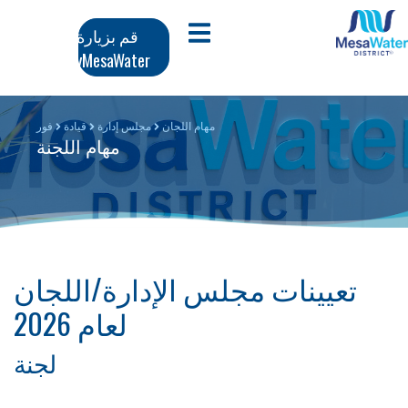
وز
تنقل
افتح قائمة الجوال
قم بزيارة
محتوى
MyMesaWater
لرئيسي
رئيسي
مهام اللجان
مجلس إدارة
قيادة
فور
مهام اللجنة
تعيينات مجلس الإدارة/اللجان
لعام 2026
لجنة