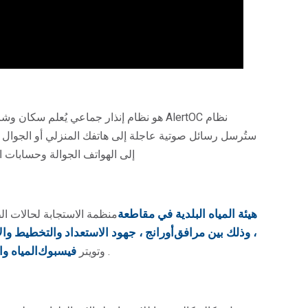
نظام AlertOC هو نظام إنذار جماعي يُعلم سكان وشركات مقاطعة أورانج بحالات الطوارئ. بالتسجيل في
ستُرسل رسائل صوتية عاجلة إلى هاتفك المنزلي أو الجوال 
إلى الهواتف الجوالة وحسابات البريد
هيئة المياه البلدية في مقاطعة
منظمة الاستجابة لحالات الط
، وذلك بين مرافق
أورانج ، جهود الاستعداد والتخطيط و
فيسبوك
المياه 
.
وتويتر