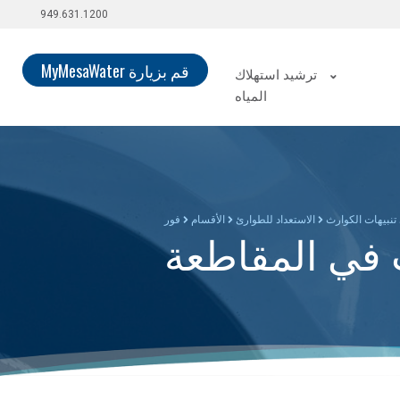
949.631.1200
قم بزيارة MyMesaWater
ترشيد استهلاك
المياه
 تنبيهات الكوارث
الاستعداد للطوارئ
الأقسام
فور
ث في المقاطعة