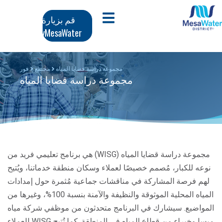
وز
تنقل
افتح قائمة الجوال
قم بزيارة
محتوى
MyMesaWater
لرئيسي
رئيسي
مجموعة دراسة قضايا المياه
مجتمع
فور
مجموعة دراسة قضايا المياه
مجموعة دراسة قضايا المياه (WISG) هي برنامج تعليمي فريد من
نوعه للكبار، مُصمم خصيصًا لعملاء وسكان منطقة خدماتنا، ويُتيح
لهم فرصة المشاركة في مناقشات جماعية مُثمرة حول إمدادات
المياه المحلية الموثوقة والنظيفة والآمنة بنسبة 100%، وغيرها من
المواضيع. سيشارك في البرنامج متحدثون من موظفي شركة مياه
ميسا وخبراء من قطاع المياه في المنطقة. كما تُتيح WISG للعملاء