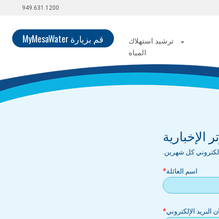
949.631.1200
قم بزيارة MyMesaWater
ترشيد استهلاك
المياه
لم يتم إنشاء أي محتوى للصفحة الرئيسية بعد.
اتبع
دليل المستخدم
اشترك في
لبدء بناء موقعك.
 الإخبارية
إلكتروني كل شهرين.
اسم العائلة
بريد
ان البريد الإلكتروني